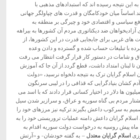
ه این نتیجه رسیده اند که استبدادهای مذهبی با
ند.اساساً میان خودکامگان و قدرت های چپاولگر جهانی
نافع سیاسی و اقتصادی خود و چیرگی بر منطقه به
آزادیخواهان ضد دیکتاتوری مردم آن کشورها به بیراهه
رت های غربی برای جابجایی قدرت در این کشورها، از
رده با تبلیغات حساب شده و گسترده و دادن وعده
راق و شامات در دستور کار قرار گرفت انتظار می رفت
 تا لبنان امتداد داشت، قطع گردد.از آن جا که آموزش
سلام گرایان ترک به نتیجه دلخواه نرسید، «دولت
م کشان بنیادگرایی که قذافی را در لیبی سرنگون
یون ها دلار در اختیار کسانی قرار دادند که با اسد می
کشتار مردم بی گناه سوریه و عراق، و سرازیر شدن سیل
صمیم به سرکوب داعش بگیرند.ترکیه نیز مرزهای خود را
ن اسلام گرایان داعش دامنه عملیات تروریستی خود را به
ند ماه پیش روسیه به درخواست دولت سوریه اقدام به
وزی
اسلام گرایان معتدل
– به گفته خودشان- و «آرتش