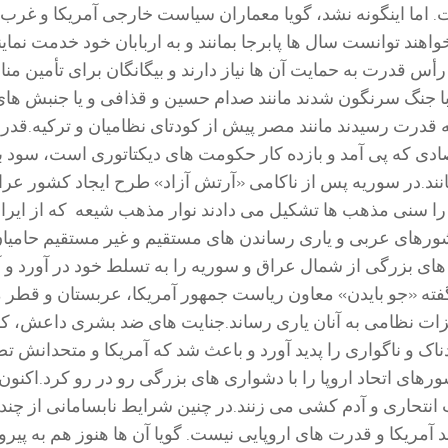
ت. اما اینگونه نشد، گویا معماران سیاست خارجی آمریکا و غرب ب
اهند توانست سال ها پابرجا بمانند و به اربابان خود خدمت نمای
رأس قدرت به حمایت آن ها نیاز دارند و بیگانگان برای تأمین م
ا جنگ سرنگون شدند مانند صدام حسین و قذافی و یا جنبش های 
ه قدرت رسیدند مانند مصر پیش از کودتای نظامیان و ترکیه.قد
صادی که پی آمد و بازده کار حکومت های دیکتاتوری است، سود ب
انند.در سوریه پس از ناکامی «آرتش آزاد» طرح ایجاد کشور ع
 را سنی مذهب ها تشکیل می دادند نوار مذهب شیعه که از ایران
رهای عربی و یاری رساندن های مستقیم و غیر مستقیم حامیان ا
 بزرگی از شمال عراق و سوریه را به تسلط خود در آورد و آد
 گفته «جو بایدن» معاون ریاست جمهور آمریکا، عربستان و قطر میل
جهیزات نظامی به آنان یاری رساند.جنایت های ضد بشری داعش، 
ک و ناگواری را پدید آورد و باعث شد که آمریکا و متحدانش ت
ورهای اتحاد اروپا را با دشواری های بزرگی رو در رو کرد.اکنو
ت انتحاری و آدم کشی می زنند.در چنین شرایط نابسامانی از چ
 آمریکا و قدرت های اروپایی نیست. گویا آن ها هنوز هم به پیر