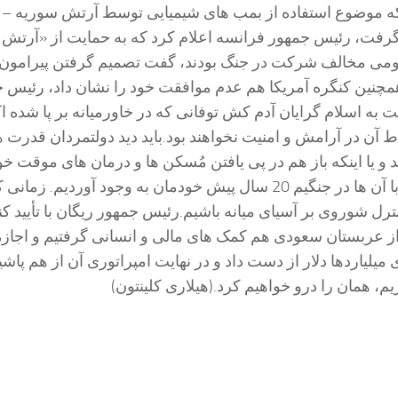
که موضوع استفاده از بمب های شیمیایی توسط آرتش سوریه – 
فت، رئیس جمهور فرانسه اعلام کرد که به حمایت از «آرتش آزا
مومی مخالف شرکت در جنگ بودند، گفت تصمیم گرفتن پیرامون ج
نین کنگره آمریکا هم عدم موافقت خود را نشان داد، رئیس جم
 اسلام گرایان آدم کش توفانی که در خاورمیانه بر پا شده اک
ط آن در آرامش و امنیت نخواهند بود.باید دید دولتمردان قدرت 
د و یا اینکه باز هم در پی یافتن مُسکن ها و درمان های موقت خ
داد._________________پانوشت:کسانی که امروز با آن ها در جنگیم 20 سال
ترل شوروی بر آسیای میانه باشیم.رئیس جمهور ریگان با تأیید کن
ز عربستان سعودی هم کمک های مالی و انسانی گرفتیم و اجازه دا
اردها دلار از دست داد و در نهایت امپراتوری آن از هم پاشید
یم، همان را درو خواهیم کرد.(هیلاری کلینتون)