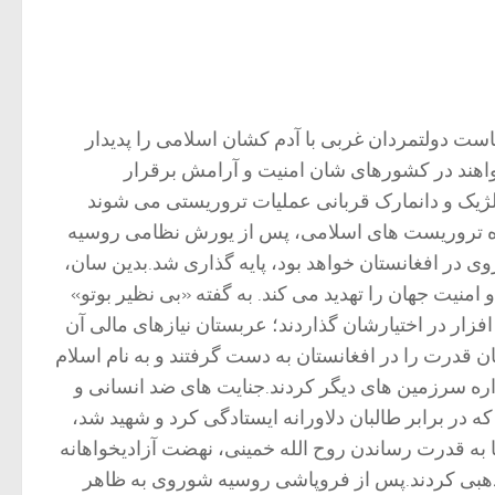
 مجروح شدن 395 تن دیگر گردید، بار دیگر تضاد سیاست دولتمردان غربی با آدم کشان اسلامی را پدیدار
اهند در کشورهای شان امنیت و آرامش برقرار
لژیک و دانمارک قربانی عملیات تروریستی می شوند
پدیده تروریست های اسلامی، پس از یورش نظامی روسیه
در افغانستان خواهد بود، پایه گذاری شد.بدین سان،
منیت جهان را تهدید می کند. به گفته «بی نظیر بوتو»
زار در اختیارشان گذاردند؛ عربستان نیازهای مالی آن
 قدرت را در افغانستان به دست گرفتند و به نام اسلام
آواره سرزمین های دیگر کردند.جنایت های ضد انسانی و
در برابر طالبان دلاورانه ایستادگی کرد و شهید شد،
 به قدرت رساندن روح الله خمینی، نهضت آزادیخواهانه
مذهبی کردند.پس از فروپاشی روسیه شوروی به ظاهر