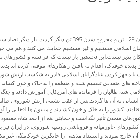
رویداد مرگبار سیزدهم نوامبر پاریس که باعث کشته شدن 129 تن و
ان اسلامی مستقیم و غیر مستقیم حمایت می کنند و هم می خو
مکان پذیر نیست.این نخستین بار نیست که فرانسه و کشورهای ب
ین پدیده خوفناک، اقدام به یافتن راهکارهای موقتی کرده اند.
با مجهز کردن بنیادگرایان اسلامی قادر به شکست ارتش شوروی 
شاخه های متعددی تقسیم شده و منطقه را به خاک و خون کشاند و ا
 شد، طالبان را فرمانده های آمریکایی آموزش دادند و جنگ اف
 انسانی به آن ها گردید.پس از عقب نشینی ارتش شوروی، طالبان
تادند، کشور را به خاک و خون کشیدند و میلیون ها افغانی را 
ورهای متمدن تأثیر نگذاشت و حمایتی هم از احمد شاه مسعود که 
کشورهای خاورمیانه و فروپاشی روسیه شوروی، در ایران نیز با
 آن خارج نمودند و استبداد مذهبی را جایگزین خودکامگی غیر 